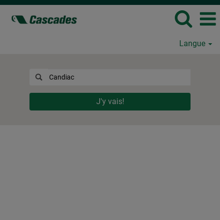
Langue
J'y vais!