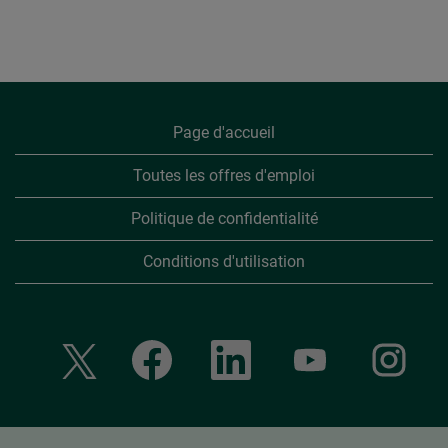
Page d'accueil
Toutes les offres d'emploi
Politique de confidentialité
Conditions d'utilisation
S
S
S
S
S
’
’
’
’
’
o
o
o
o
o
u
u
u
u
u
v
v
v
v
v
r
r
r
r
r
e
e
e
e
e