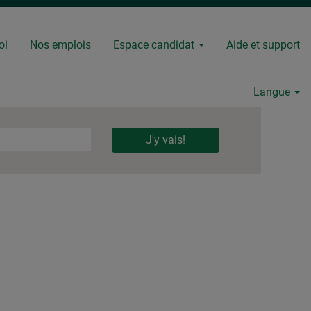
oi
Nos emplois
Espace candidat
Aide et support
Langue
J'y vais!