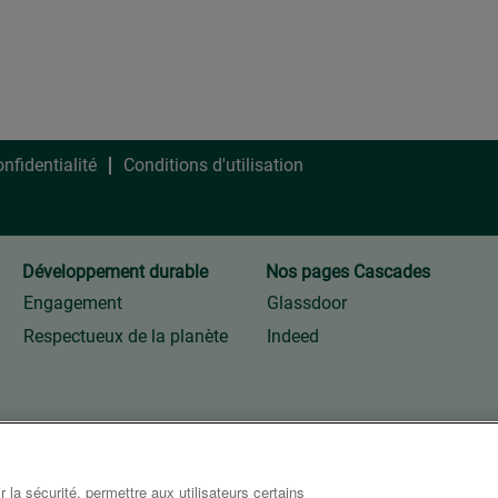
onfidentialité
Conditions d'utilisation
Développement durable
Nos pages Cascades
Engagement
Glassdoor
Respectueux de la planète
Indeed
 la sécurité, permettre aux utilisateurs certains