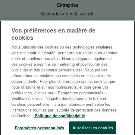
e
e
e
e
e
Entreprise
l
l
l
l
l
o
o
o
o
o
Cascades dans le monde
n
n
n
n
n
g
g
g
g
g
Notre histoire
l
l
l
l
l
Vos préférences en matière de
e
e
e
e
e
Prix et reconnaissances
t
t
t
t
cookies
t
.
.
.
.
.
Nous utilisons des cookies ou des technologies similaires
Développement durable
pour maintenir la sécurité, permettre aux utilisateurs certains
Engagement
choix et améliorer nos sites. Nous configurons également
des cookies à des fins de marketing et pour fournir des
Respectueux de la planète
publicités et des contenus personnalisés. Vous pouvez
refuser tous les cookies non essentiels en cliquant sur le
Nos pages Cascades
bouton à droite. Pour plus d’information sur les cookies que
nous utilisons et sur nos fournisseurs, et pour gérer vos
Glassdoor
préférences, cliquez sur « Paramètres personnalisés ».
Veuillez noter que l’étiquette des boutons et le texte du
Indeed
bandeau peuvent être mis à jour ultérieurement selon les
instructions fournies par l’autorité de protection des données
du Québec.
Politique de confidentialité
© Tous droits réservés, Cascades inc. 2025
Paramètres personnalisés
Autoriser les cookies