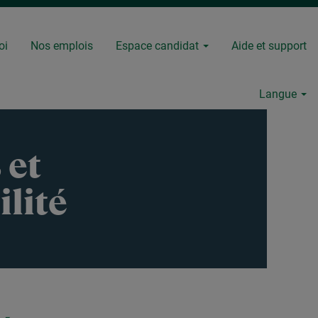
oi
Nos emplois
Espace candidat
Aide et support
Langue
 et
lité