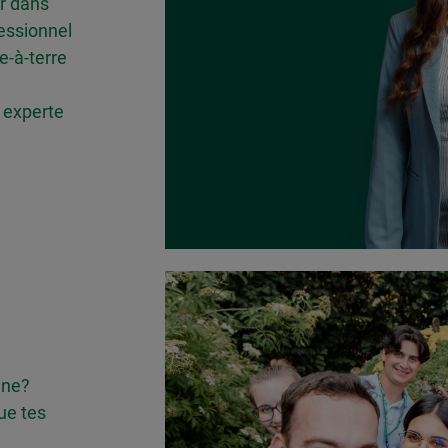
er dans
fessionnel
e-à-terre
e experte
ine?
que tes