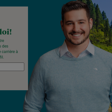
loi!
tre
s des
 carrière à
il.