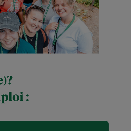
e)?
ploi :